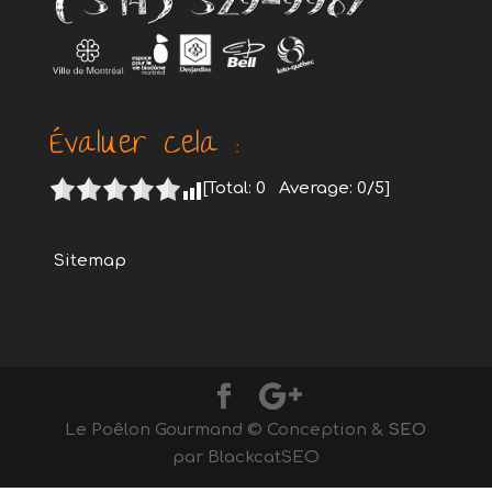
Évaluer cela :
[Total:
0
Average:
0
/5]
Sitemap
Le Poêlon Gourmand © Conception &
SEO
par BlackcatSEO