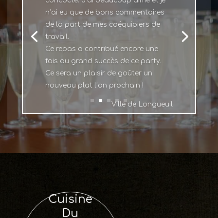
n’ai eu que de bons commentaires
de la part de mes coéquipiers de
travail.
Ce repas a contribué encore une
fois au grand succès de ce party.
Ce sera un plaisir de goûter un
nouveau plat l’an prochain !
Ville de Longueuil
Cuisine
Du