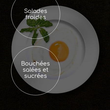
Salades
froides
Bouchées
salées et
sucrées