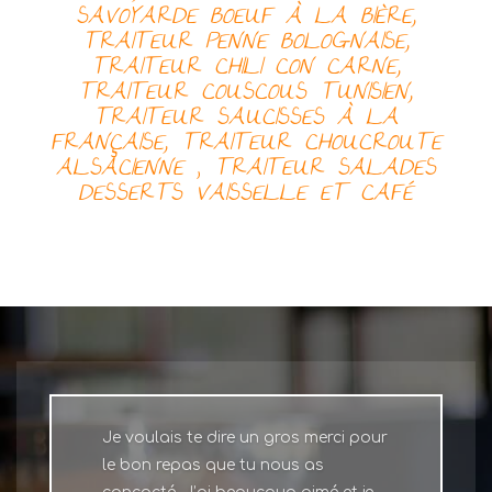
SAVOYARDE
BOEUF À LA BIÈRE,
TRAITEUR
PENNE BOLOGNAISE,
TRAITEUR
CHILI CON CARNE,
TRAITEUR
COUSCOUS TUNISIEN,
TRAITEUR
SAUCISSES À LA
FRANÇAISE, TRAITEUR
CHOUCROUTE
ALSACIENNE
,
TRAITEUR
SALADES
DESSERTS
VAISSELLE ET CAFÉ
Je voulais te dire un gros merci pour
le bon repas que tu nous as
concocté. J’ai beaucoup aimé et je