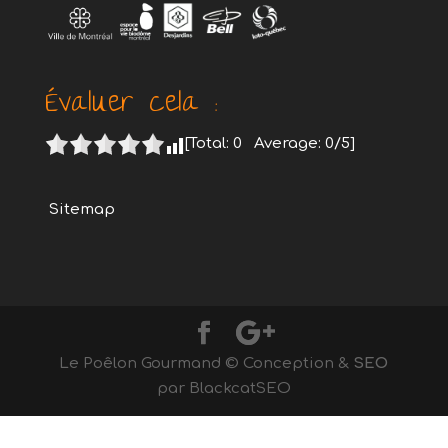
Évaluer cela :
[Total:
0
Average:
0
/5]
Sitemap
Le Poêlon Gourmand © Conception &
SEO
par BlackcatSEO