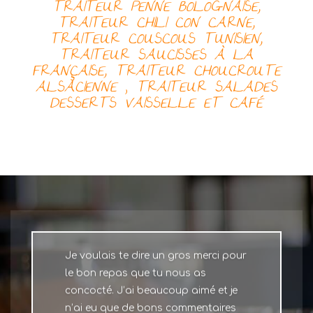
TRAITEUR
PENNE BOLOGNAISE,
TRAITEUR
CHILI CON CARNE,
TRAITEUR
COUSCOUS TUNISIEN,
TRAITEUR
SAUCISSES À LA
FRANÇAISE, TRAITEUR
CHOUCROUTE
ALSACIENNE
,
TRAITEUR
SALADES
DESSERTS
VAISSELLE ET CAFÉ
Je voulais te dire un gros merci pour
le bon repas que tu nous as
concocté. J’ai beaucoup aimé et je
n’ai eu que de bons commentaires