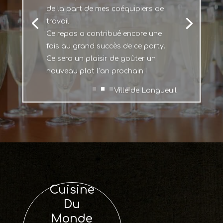
de la part de mes coéquipiers de
travail.
Ce repas a contribué encore une
fois au grand succès de ce party.
Ce sera un plaisir de goûter un
nouveau plat l’an prochain !
Ville de Longueuil
Cuisine
Du
Monde