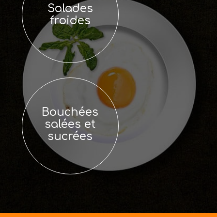
Salades
froides
Bouchées
salées et
sucrées