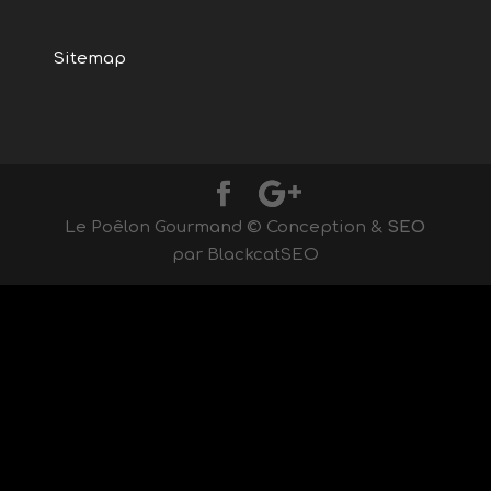
Sitemap
Le Poêlon Gourmand © Conception &
SEO
par BlackcatSEO