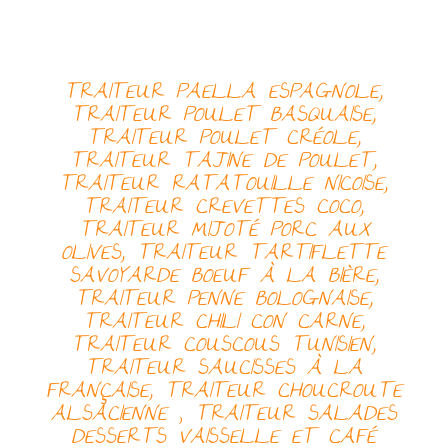
TRAITEUR PAELLA ESPAGNOLE,
TRAITEUR
POULET BASQUAISE,
TRAITEUR
POULET CRÉOLE,
TRAITEUR
TAJINE DE POULET,
TRAITEUR
RATATOUILLE NICOISE,
TRAITEUR
CREVETTES COCO,
TRAITEUR
MIJOTÉ PORC AUX
OLIVES, TRAITEUR
TARTIFLETTE
SAVOYARDE
BOEUF À LA BIÈRE,
TRAITEUR
PENNE BOLOGNAISE,
TRAITEUR
CHILI CON CARNE,
TRAITEUR
COUSCOUS TUNISIEN,
TRAITEUR
SAUCISSES À LA
FRANÇAISE, TRAITEUR
CHOUCROUTE
ALSACIENNE
,
TRAITEUR
SALADES
DESSERTS
VAISSELLE ET CAFÉ