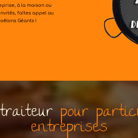
reprise, à la maison ou
nvités, faîtes appel au
oêlons Géants !
traiteur
pour particu
entreprises