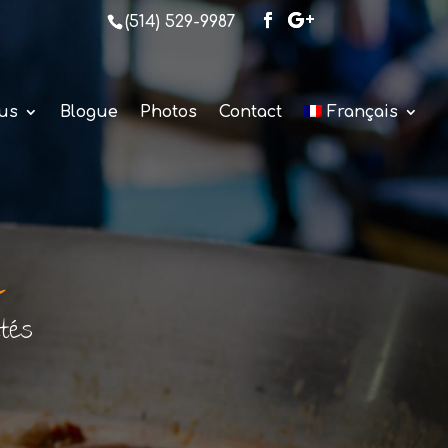
(514) 529-9987
us
Blogue
Photos
Contact
Français
d
tés