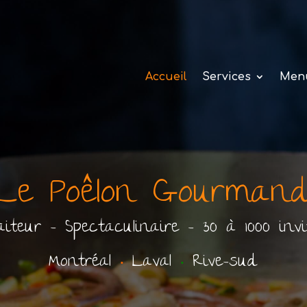
Accueil
Services
Men
Le Poêlon Gourman
aiteur - Spectaculinaire - 30 à 1000 invi
Montréal
•
Laval
•
Rive-sud