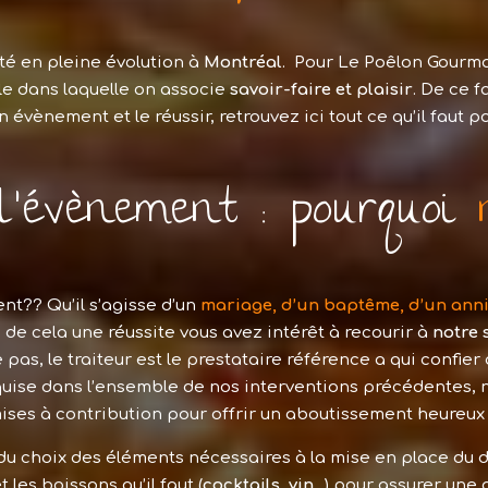
ité en pleine évolution à
Montréal
. Pour Le Poêlon Gourma
le dans laquelle on associe
savoir-faire et plaisir
. De ce f
évènement et le réussir, retrouvez ici tout ce qu’il faut p
d’évènement : pourquoi
t?? Qu’il s’agisse d’un
mariage, d’un baptême, d’un anni
de cela une réussite vous avez intérêt à recourir à
notre 
as, le traiteur est le prestataire référence a qui confi
uise dans l’ensemble de nos interventions précédentes, n
ises à contribution pour offrir un aboutissement heureux 
 du choix des éléments nécessaires à la mise en place du d
 et les boissons qu’il faut (
cocktails, vin…
) pour assurer une 