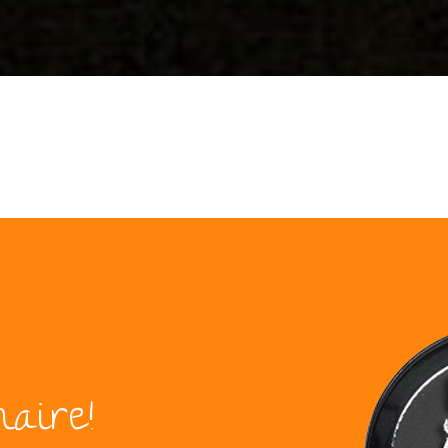
naire!