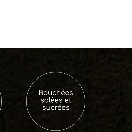
Bouchées
salées et
sucrées