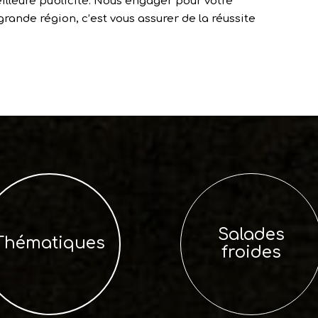
eilleure publicité. Nous engager pour votre
grande région, c’est vous assurer de la réussite
Salades
Thématiques
froides