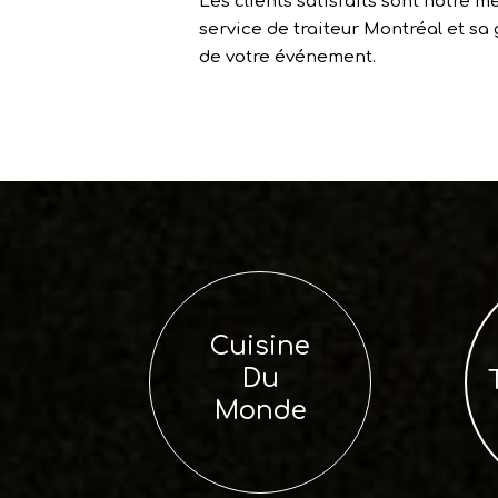
Les clients satisfaits sont notre m
service de traiteur Montréal et sa 
de votre événement.
Cuisine
Du
Monde