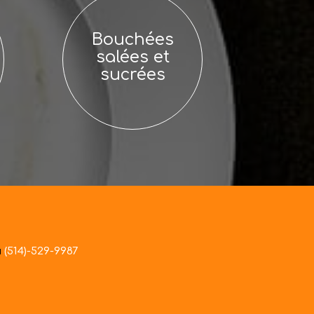
Bouchées
salées et
sucrées
u
(514)-529-9987