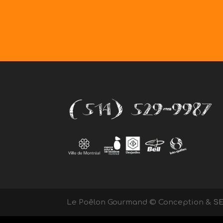
Le Poêlon Gourmand © Conception &
S