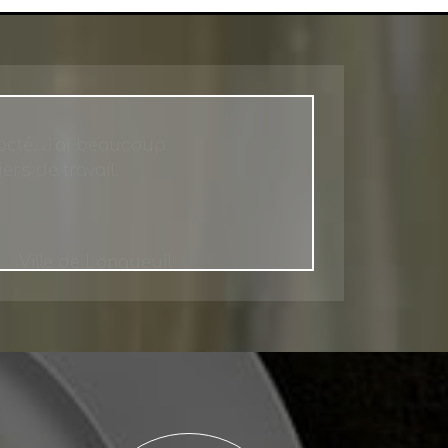
octé. J'ai beaucoup
rs de travail.
Ville de Longueuil