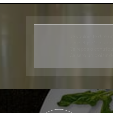
Je voulais te dire 
aimé et je n'ai eu 
Ce repas a contribu
Ce sera un plaisir d