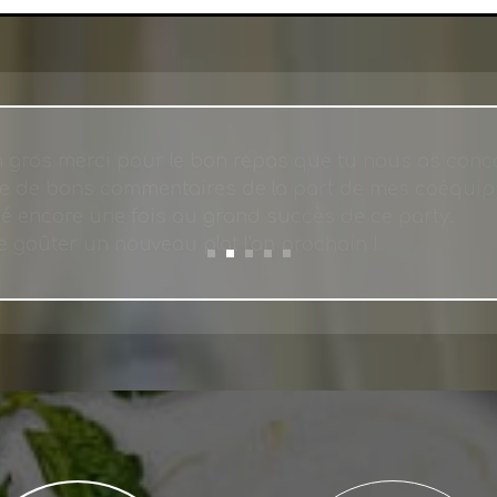
un gros merci pour le bon repas que tu nous as conc
que de bons commentaires de la part de mes coéquipie
é encore une fois au grand succès de ce party.
e goûter un nouveau plat l'an prochain !