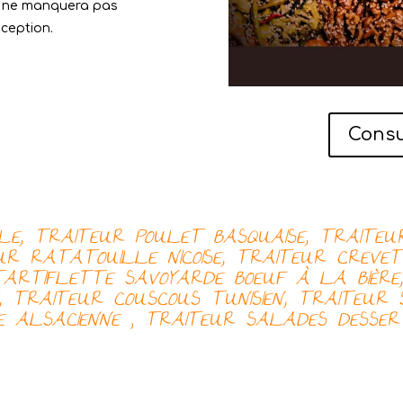
ui ne manquera pas
éception.
Consu
LE, TRAITEUR
POULET BASQUAISE, TRAITE
EUR
RATATOUILLE NICOISE, TRAITEUR
CREVET
TARTIFLETTE SAVOYARDE
BOEUF À LA BIÈR
E, TRAITEUR
COUSCOUS TUNISIEN, TRAITEUR
E ALSACIENNE
,
TRAITEUR
SALADES
DESSER