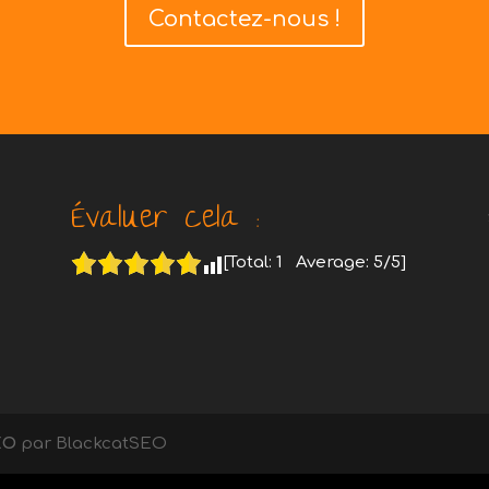
Contactez-nous !
Évaluer cela :
[Total:
1
Average:
5
/5]
EO
par BlackcatSEO