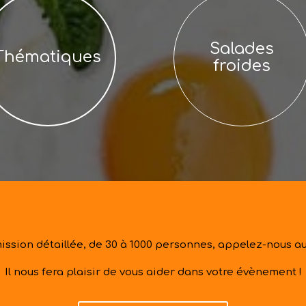
Salades
Thématiques
froides
ission détaillée, de 30 à 1000 personnes, appelez-nous a
Il nous fera plaisir de vous aider dans votre évènement !