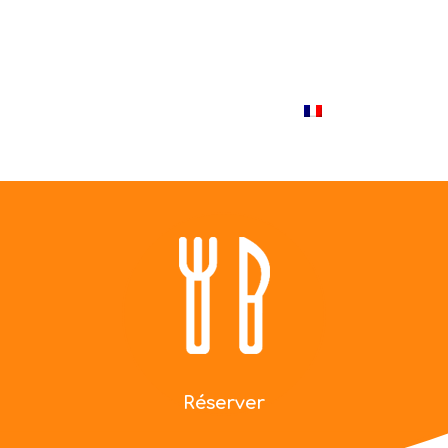
(514) 529-9987
us
Blogue
Photos
Contact
Français
Réserver