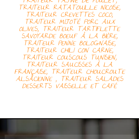
TRAITEUR
TAJINE DE POULET,
TRAITEUR
RATATOUILLE NICOISE,
TRAITEUR
CREVETTES COCO,
TRAITEUR
MIJOTÉ PORC AUX
OLIVES, TRAITEUR
TARTIFLETTE
SAVOYARDE
BOEUF À LA BIÈRE,
TRAITEUR
PENNE BOLOGNAISE,
TRAITEUR
CHILI CON CARNE,
TRAITEUR
COUSCOUS TUNISIEN,
TRAITEUR
SAUCISSES À LA
FRANÇAISE, TRAITEUR
CHOUCROUTE
ALSACIENNE
,
TRAITEUR
SALADES
DESSERTS
VAISSELLE ET CAFÉ