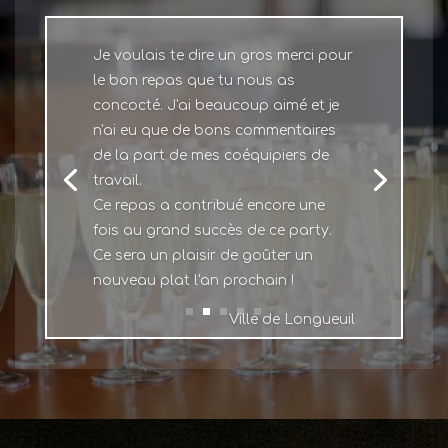
Je voulais te dire un gros merci pour
le bon repas que tu nous as
concocté. J'ai beaucoup aimé et je
n'ai eu que de bons commentaires
de la part de mes coéquipiers de
travail.
Ce repas a contribué encore une
fois au grand succès de ce party.
Ce sera un plaisir de goûter un
nouveau plat l'an prochain !
Ville de Longueuil