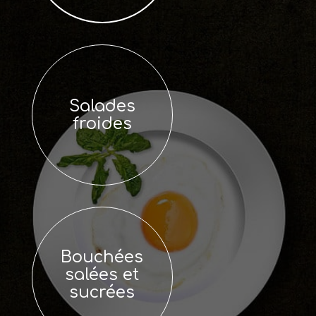
Salades
froides
Bouchées
salées et
sucrées