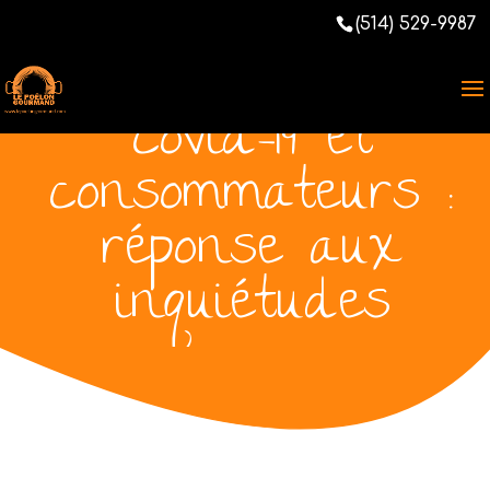
[Total:
0
Average:
0
/5]
(514) 529-9987
Alimentation,
covid-19 et
consommateurs :
réponse aux
inquiétudes