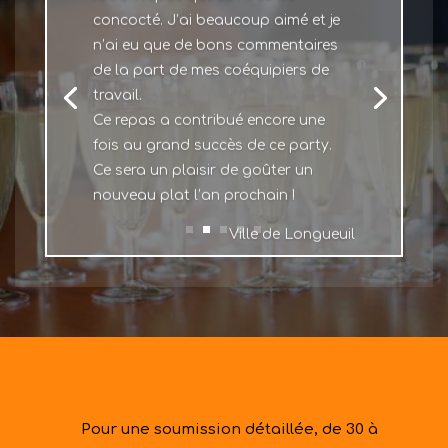
concocté. J’ai beaucoup aimé et je
n’ai eu que de bons commentaires
de la part de mes coéquipiers de
travail.
Ce repas a contribué encore une
fois au grand succès de ce party.
Ce sera un plaisir de goûter un
nouveau plat l’an prochain !
Ville de Longueuil
Pour une soumission détaillée, de 30 à