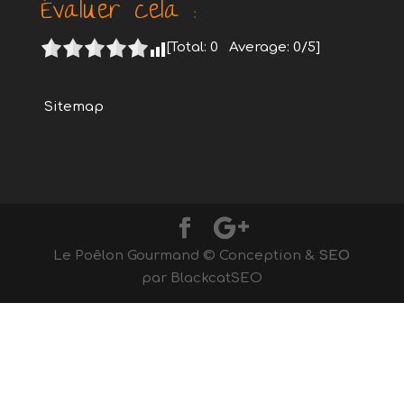
Évaluer cela :
[Total:
0
Average:
0
/5]
Sitemap
Le Poêlon Gourmand © Conception &
SEO
par BlackcatSEO