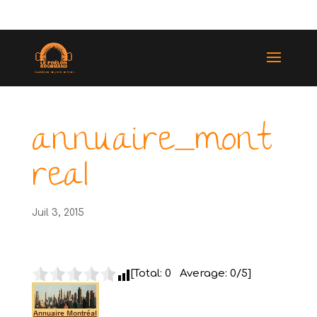
(514) 529-9987
annuaire_mont
real
Juil 3, 2015
[Total:
0
Average:
0
/5]