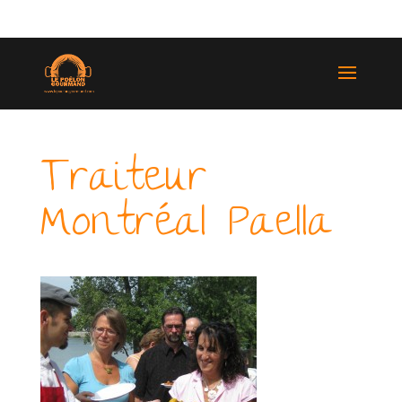
(514) 529-9987
Traiteur
Montréal Paella