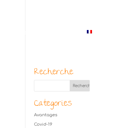
(514) 529-9987
us
Blogue
Photos
Contact
Français
Recherche
Categories
Avantages
Covid-19