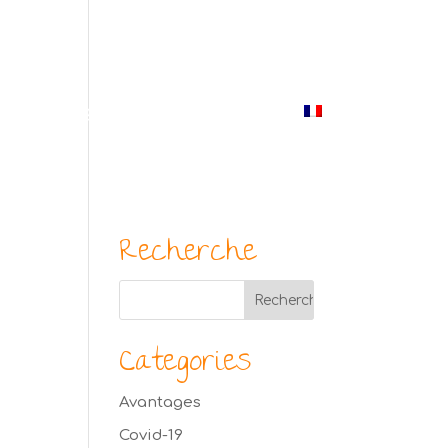
(514) 529-9987
us
Blogue
Photos
Contact
Français
Recherche
Categories
Avantages
Covid-19