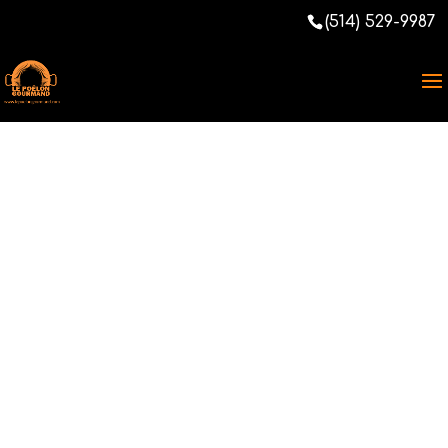
(514) 529-9987
Fibermaxxing : la
nouvelle tendance
santé qui
révolutionne votre