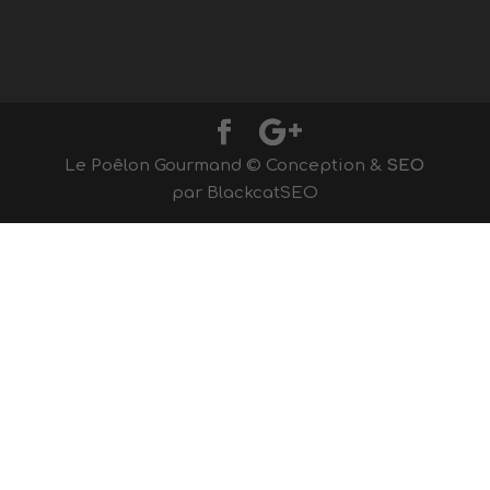
Le Poêlon Gourmand © Conception &
SEO
par BlackcatSEO