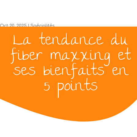
digestion
Oct 20, 2025
|
Spécialités
La tendance du
[Total:
0
Average:
0
/5]
fiber maxxing et
ses bienfaits en
5 points