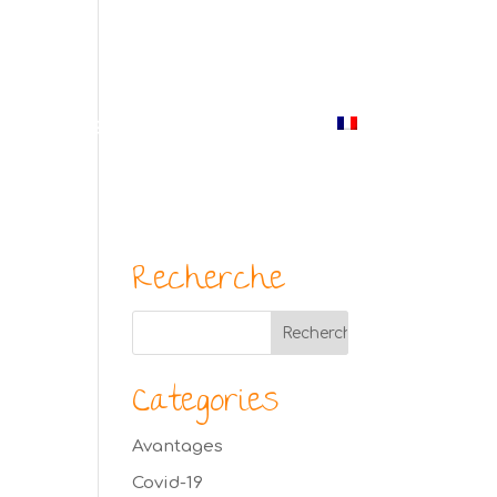
(514) 529-9987
us
Blogue
Photos
Contact
Français
Recherche
Categories
Avantages
Covid-19