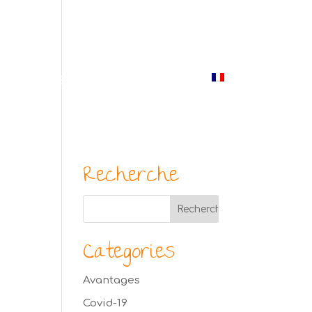
(514) 529-9987
us
Blogue
Photos
Contact
Français
Recherche
Categories
Avantages
Covid-19