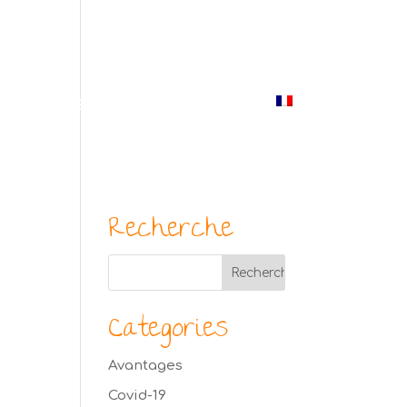
(514) 529-9987
us
Blogue
Photos
Contact
Français
Recherche
Categories
Avantages
Covid-19