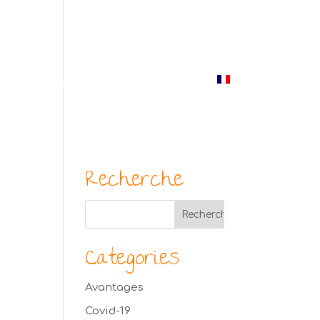
(514) 529-9987
us
Blogue
Photos
Contact
Français
Recherche
Categories
Avantages
Covid-19