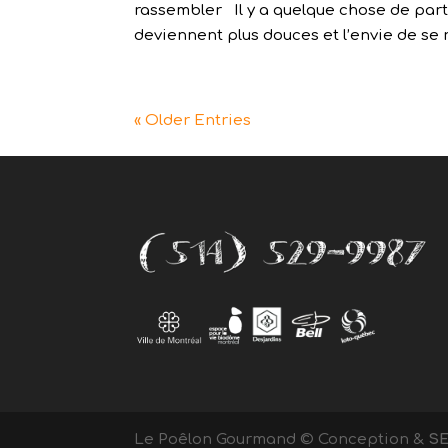
rassembler Il y a quelque chose de partic
deviennent plus douces et l’envie de se r
« Older Entries
Le Poêlon Gourmand © Conception &
S