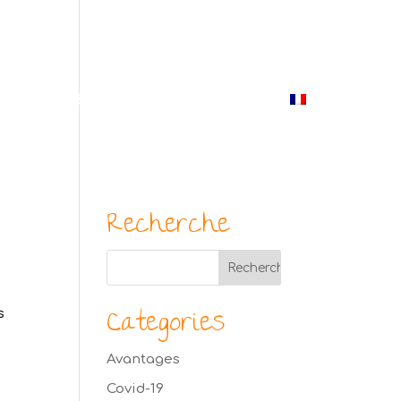
(514) 529-9987
enus
Blogue
Photos
Contact
Français
Recherche
Categories
s
Avantages
Covid-19