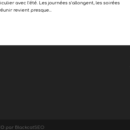
ulier avec l’été. Les journées s’allongent, les soirées
éunir revient presque...
EO
par BlackcatSEO