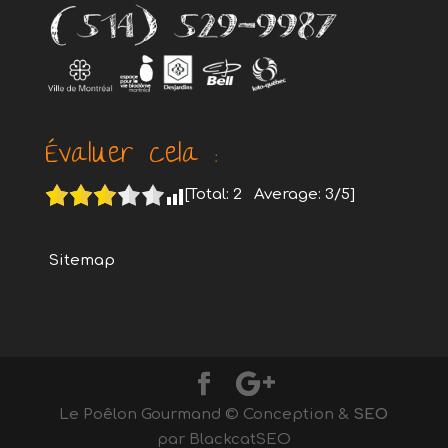
Évaluer cela :
[Total:
2
Average:
3
/5]
Sitemap
Le Poêlon Gourmand © Conception &
SEO
par BlackcatSEO